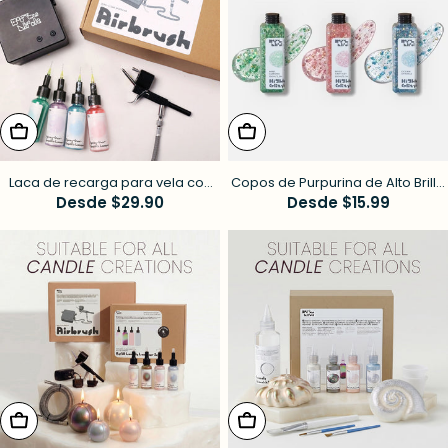
elige opciones
elige opciones
Laca de recarga para vela con
Copos de Purpurina de Alto Brillo
aerógrafo - Paleta Jardín Pastel
Precio
Desde $29.90
- Colección de Primavera
Precio
Desde $15.99
habitual
habitual
elige opciones
elige opciones