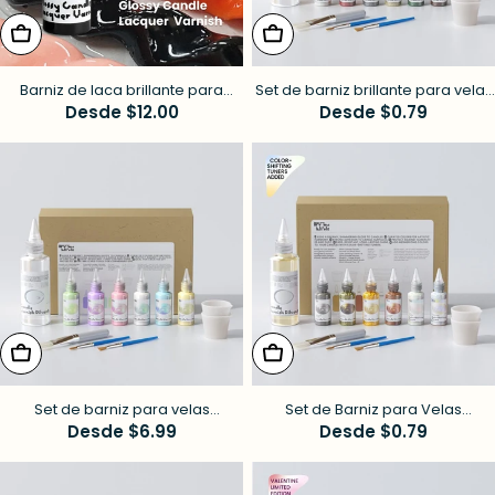
elige opciones
elige opciones
Barniz de laca brillante para
Set de barniz brillante para velas
velas a base de agua
Precio
Desde $12.00
de colores - 6 colores navideños
Precio
Desde $0.79
habitual
habitual
elige opciones
elige opciones
Set de barniz para velas
Set de Barniz para Velas
brillantes de colores - 6 de la
Precio
Desde $6.99
Brillantes de Colores - 4 Brillos de
Precio
Desde $0.79
vibra primavera/verano
Celebración y 2 Colores
habitual
habitual
Camaleón