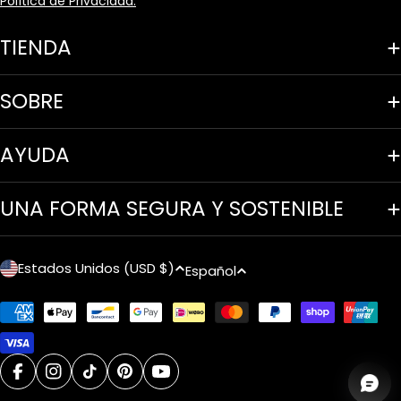
Política de Privacidad.
TIENDA
SOBRE
AYUDA
UNA FORMA SEGURA Y SOSTENIBLE
P
I
Estados Unidos (USD $)
Español
a
d
Métodos
í
i
de
pago
s
o
facebook
instagram
tiktok
pinterest
youtube