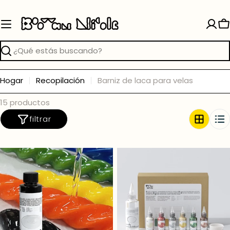
Saltar
al
C
contenido
Buscar
Hogar
Recopilación
Barniz de laca para velas
15 productos
filtrar