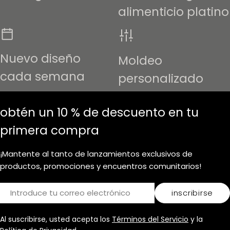
alimenticio platino
Nuevo diseño
Moldeo
cada semana
personalizado
obtén un 10 % de descuento en tu
primera compra
¡Mantente al tanto de lanzamientos exclusivos de
productos, promociones y encuentros comunitarios!
Correo
inscribirse
electrónico
Al suscribirse, usted acepta los
Términos del Servicio
y la