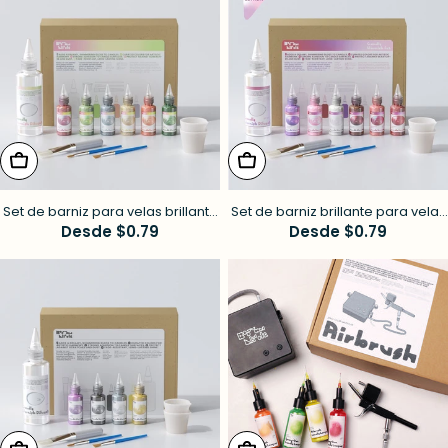
elige opciones
elige opciones
Set de barniz para velas brillante
Set de barniz brillante para velas
de colores - 6 colores Aura
Precio
Desde $0.79
de colores – 6 colores de San
Precio
Desde $0.79
Valentín
habitual
habitual