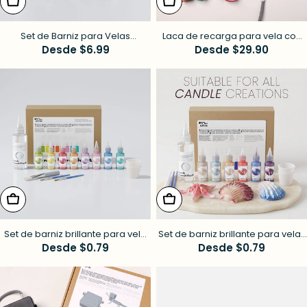
elige opciones
elige opciones
Set de Barniz para Velas
Laca de recarga para vela con
Brillantes de Colores - 4 Colores
Precio
Desde $6.99
aerógrafo - Paleta Prado de
Precio
Desde $29.90
de Halloween
Primavera
habitual
habitual
elige opciones
elige opciones
Set de barniz brillante para vela
Set de barniz brillante para velas
coloreado - 8 colores florales
Precio
Desde $0.79
de colores - 6 colores oceánicos
Precio
Desde $0.79
habitual
habitual