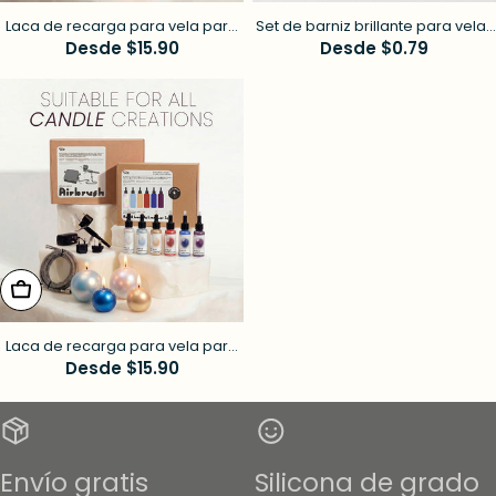
Laca de recarga para vela para
Set de barniz brillante para velas
aerógrafo — 4 colores perla
Precio
Desde $15.90
de colores - 4 colores perlados
Precio
Desde $0.79
habitual
habitual
elige opciones
Laca de recarga para vela para
aerógrafo — 6 colores océano
Precio
Desde $15.90
habitual
Envío gratis
Silicona de grado