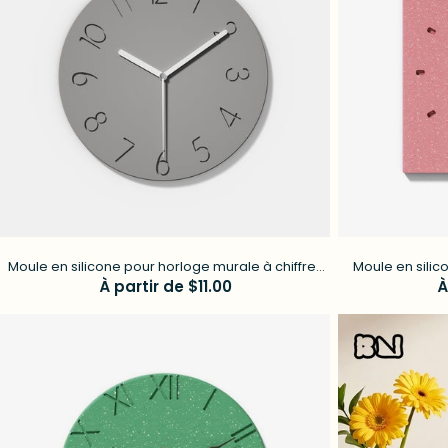
Moule en silicone pour horloge murale à chiffres
Moule en sili
Prix
À partir de $11.00
simples en béton
P
À
régulier
r