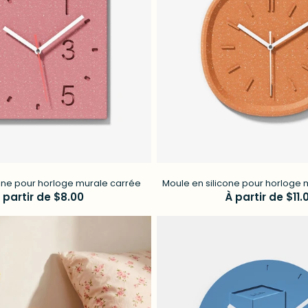
cone pour horloge murale carrée
Moule en silicone pour horloge 
rix
 partir de $8.00
Prix
À partir de $11.
égulier
régulier