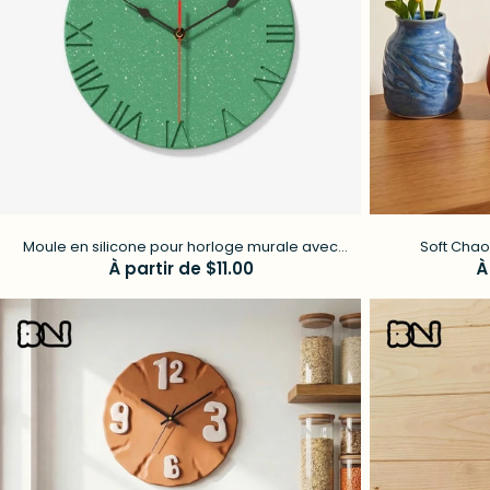
Moule en silicone pour horloge murale avec
Soft Chao
chiffres romains en béton
Prix
À partir de $11.00
P
À
régulier
r