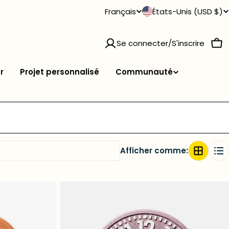
P
L
Français
États-Unis (USD $)
a
a
Se connecter/S'inscrire
Pan
y
n
r
Projet personnalisé
Communauté
s
g
/
u
r
e
Afficher comme:
é
g
i