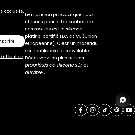
 exclusifs,
Le matériau principal que nous
utilisons pour la fabrication de
nos moules est le silicone
platine, certifié FDA et CE (Union
inscrire
européenne). C'est un matériau
sûr, réutilisable et recyclable.
'utilisation
Découvrez-en plus sur ses
propriétés de silicone sûr
et
durable
.
facebook
instagram
tik tok
pintere
yo