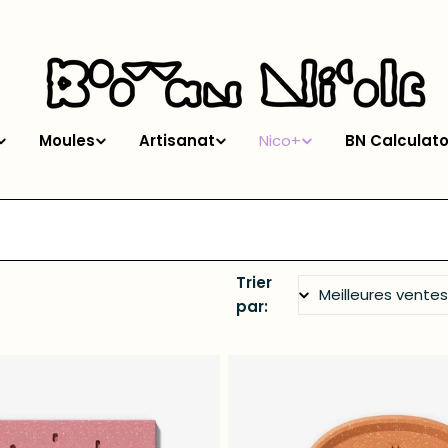
Moules
Artisanat
Nico+
BN Calculato
Trier
par: