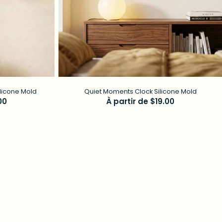
licone Mold
Quiet Moments Clock Silicone Mold
00
Prix
À partir de $19.00
régulier