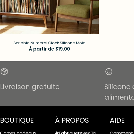
Scribble Numeral Clock Silicone Mold
Prix
À partir de $19.00
régulier
Livraison gratuite
Silicone 
alimenta
BOUTIQUE
À PROPOS
AIDE
Cartes cadeaux
#FabriquerAvecBN
Comment