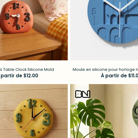
s Table Clock Silicone Mold
Moule en silicone pour horloge 
rix
 partir de $12.00
Prix
À partir de $11.
béton
égulier
régulier