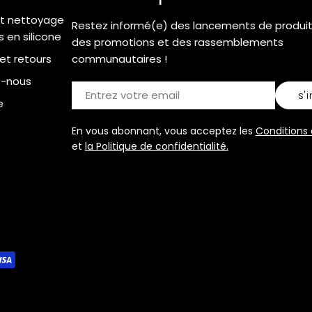
et nettoyage
Restez informé(e) des lancements de produits
 en silicone
des promotions et des rassemblements
 et retours
communautaires !
z-nous
E-
s'
e
mail
En vous abonnant, vous acceptez les
Conditions d
et
la Politique de confidentialité.