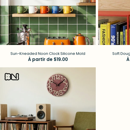
Sun-Kneaded Noon Clock Silicone Mold
Soft Doug
Prix
À partir de $19.00
P
À
régulier
r