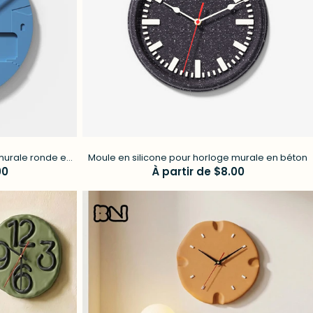
murale ronde en
Moule en silicone pour horloge murale en béton
00
Prix
À partir de $8.00
régulier