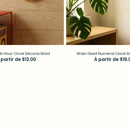
h Hour Clock Silicone Mold
Wabi Giant Numeral Clock Si
rix
 partir de $12.00
Prix
À partir de $19.
égulier
régulier