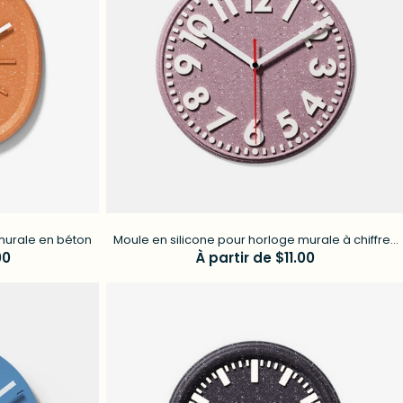
o
n
murale en béton
Moule en silicone pour horloge murale à chiffres
00
Prix
À partir de $11.00
en béton
régulier