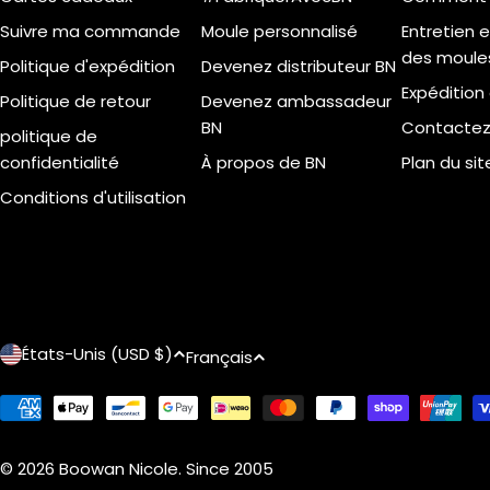
Suivre ma commande
Moule personnalisé
Entretien 
des moules
Politique d'expédition
Devenez distributeur BN
Expédition
Politique de retour
Devenez ambassadeur
BN
Contacte
politique de
confidentialité
À propos de BN
Plan du sit
Conditions d'utilisation
P
L
États-Unis (USD $)
Français
a
a
Modes
de
y
n
paiement
© 2026
Boowan Nicole
.
Since 2005