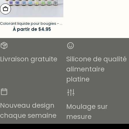
choisissez les options
Colorant liquide pour bougies - 16
Prix
À partir de $4.95
couleurs
régulier
Livraison gratuite
Silicone de qualité
alimentaire
platine
Nouveau design
Moulage sur
chaque semaine
mesure