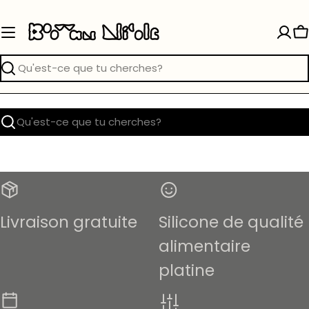
Passer
au
P
contenu
Recherche
Recherche
Livraison gratuite
Silicone de qualité
alimentaire
platine